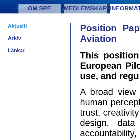
OM SPF
MEDLEMSKAP
INFORMA
Aktuellt
Position Pape
Aviation
Arkiv
Länkar
This positio
European Pil
use, and regul
A broad view 
human percepti
trust, creativi
design, data 
accountability,